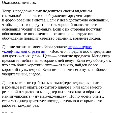
Оказалось, нечасто.
Тогда я предложил ему поделиться своим видением
с командой, вовлечь их в обсуждение аргументации
и формирование гипотез. Если у него достаточно оснований,
чтобы верить в продукт — есть хороший шанс, что эти
основания убедят и команду. Если с их стороны поступят
обоснованные возражения — отлично: конструктивное
обсуждение повысит качество решений, вовлечет людей.
Давние читатели моего блога узнают
первый пункт
«конфликтной стратегии»
: «Все, что я предлагаю, я предлагаю
для достижения цели». Цель — развитие продукта. Менеджер
предлагает действия, которые к ней ведут. Если ему обоснуют,
что есть более короткий путь — отлично, найден более
короткий путь,
вперед
. Если нет —значит его путь наиболее
убедительный,
вперед
.
Да, это может не сработать в атмосфере недоверия, если
в команде нет опыта открытого диалога, или если вместо
реальной открытости менеджер пытается таким образом
манипулировать («ну мыжекоманда»). Но по моему опыту,
если менеджер действует последовательно и открыто, это
работает каждый раз.