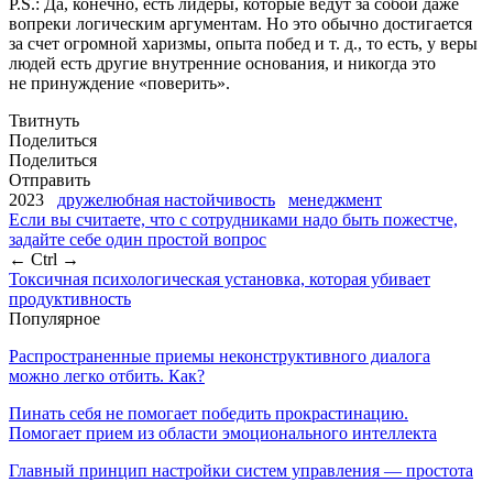
P.S.: Да, конечно, есть лидеры, которые ведут за собой даже
вопреки логическим аргументам. Но это обычно достигается
за счет огромной харизмы, опыта побед и т. д., то есть, у веры
людей есть другие внутренние основания, и никогда это
не принуждение «поверить».
Твитнуть
Поделиться
Поделиться
Отправить
2023
дружелюбная настойчивость
менеджмент
Если вы считаете, что с сотрудниками надо быть пожестче,
задайте себе один простой вопрос
← Ctrl →
Токсичная психологическая установка, которая убивает
продуктивность
Популярное
Распространенные приемы неконструктивного диалога
можно легко отбить. Как?
Пинать себя не помогает победить прокрастинацию.
Помогает прием из области эмоционального интеллекта
Главный принцип настройки систем управления — простота