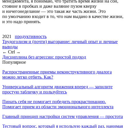
менеджмента, я понимаю, что тратить время жизни на сон,
стояние в пробках и даже валяние пузом кверху
и ничегонеделание — это такая же часть жизни. Это
по умолчанию входит в то, что нам выдано в качестве жизни,
и это надо принять.
2021
продуктивность
Трудоголизм и (почти) выгорание: личный опыт и личные
выводы
← Ctrl →
Дисциплина без агрессии: простой подход
Популярное
Распространенные приемы неконструктивного диалога
можно легко отбить. Как?
Универсальный алгоритм движения вперед — запилите
простую табличку и пользуйтесь
Пинать себя не помогает победить прокрастинацию.
Помогает прием из области эмоционального интеллекта
Главный принцип настройки систем управления — простота
Тестовый вопрос, который я использую каждый раз, нанимая