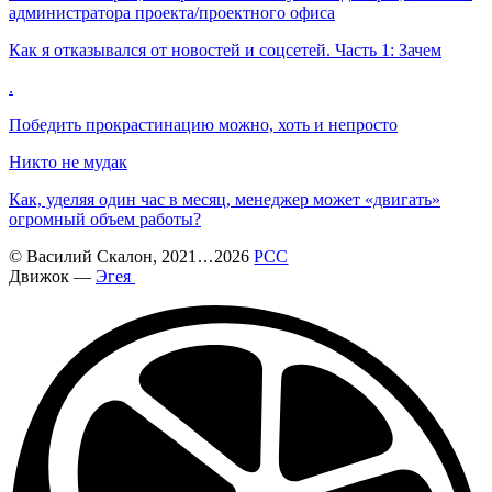
администратора проекта/проектного офиса
Как я отказывался от новостей и соцсетей. Часть 1: Зачем
.
Победить прокрастинацию можно, хоть и непросто
Никто не мудак
Как, уделяя один час в месяц, менеджер может «двигать»
огромный объем работы?
©
Василий Скалон
, 2021
...
2026
РСС
Движок —
Эгея