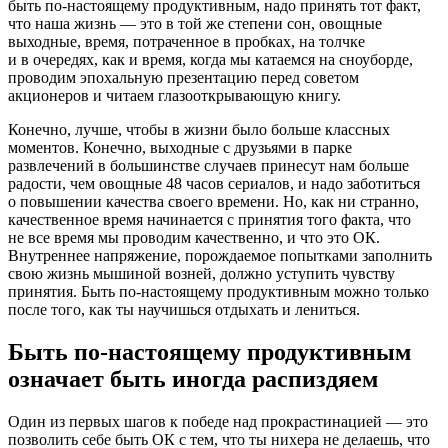
быть по-настоящему продуктивным, надо принять тот факт,
что наша жизнь — это в той же степени сон, овощные
выходные, время, потраченное в пробках, на толчке
и в очередях, как и время, когда мы катаемся на сноуборде,
проводим эпохальную презентацию перед советом
акционеров и читаем глазооткрывающую книгу.
Конечно, лучше, чтобы в жизни было больше классных
моментов. Конечно, выходные с друзьями в парке
развлечений в большинстве случаев принесут нам больше
радости, чем овощные 48 часов сериалов, и надо заботиться
о повышении качества своего времени. Но, как ни странно,
качественное время начинается с принятия того факта, что
не все время мы проводим качественно, и что это ОК.
Внутреннее напряжение, порождаемое попытками заполнить
свою жизнь мышиной возней, должно уступить чувству
принятия. Быть по-настоящему продуктивным можно только
после того, как ты научишься отдыхать и лениться.
Быть по-настоящему продуктивным
означает быть иногда распиздяем
Один из первых шагов к победе над прокрастинацией — это
позволить себе быть ОК с тем, что ты нихера не делаешь, что