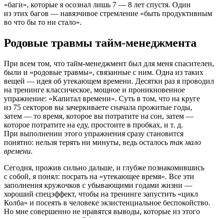
«баги», которые я осознал лишь 7 — 8 лет спустя. Один
из этих багов — навязчивое стремление «быть продуктивным
во что бы то ни стало».
Родовые травмы тайм-менеджмента
При всем том, что тайм-менеджмент был для меня спасителен,
были и «родовые травмы», связанные с ним. Одна из таких
вещей — идея об утекающем времени. Десятки раз я проводил
на тренинге классическое, мощное и проникновенное
упражнение: «Капитал времени». Суть в том, что на круге
из 75 секторов вы зачеркиваете сначала прожитые годы,
затем — то время, которое вы потратите на сон, затем —
которое потратите на еду, простоите в пробках, и т. д.
При выполнении этого упражнения сразу становится
понятно: нельзя терять ни минуты, ведь осталось
так мало
времени
.
Сегодня, прожив сильно дальше, и глубже познакомившись
с собой, я понял: посрать на «утекающее время». Все эти
заполнения кружочков с убывающими годами жизни —
хороший спецэффект, чтобы на тренинге запустить «цикл
Колба» и посеять в человеке экзистенциальное беспокойство.
Но мне совершенно не нравятся выводы, которые из этого