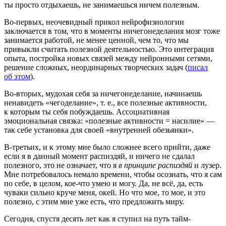
ты просто отдыхаешь, не занимаешься ничем полезным.
Во-первых, неочевидный прикол нейрофизиологии
заключается в том, что в моменты ничегонеделания мозг тоже
занимается работой, не менее ценной, чем то, что мы
привыкли считать полезной деятельностью. Это интеграция
опыта, постройка новых связей между нейронными сетями,
решение сложных, неординарных творческих задач (
писал
об этом
).
Во-вторых, мудохая себя за ничегонеделание, начинаешь
ненавидеть «чегоделание», т. е., все полезные активности,
к которым ты себя побуждаешь. Ассоциативная
эмоциональная связка: «полезные активности = насилие» —
так себе установка для своей «внутренней обезьянки».
В-третьих, и к этому мне было сложнее всего прийти, даже
если я в данный момент распиздяй, и ничего не сдалал
полезного, это не означает, что я
в принципе распиздяй
и лузер.
Мне потребовалось немало времени, чтобы осознать, что я сам
по себе, в целом, кое-что умею и могу. Да, не всё, да, есть
чуваки сильно круче меня, окей. Но что мое, то мое, и это
полезно, с этим мне уже есть, что предложить миру.
Сегодня, спустя десять лет как я ступил на путь тайм-