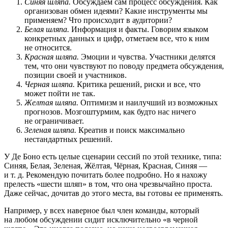
Синяя шляпа.
Обсуждаем сам процесс обсуждения. Как
организован обмен идеями? Какие инструменты мы
применяем? Что происходит в аудитории?
Белая шляпа.
Информация и факты. Говорим языком
конкретных данных и цифр, отметаем все, что к ним
не относится.
Красная шляпа.
Эмоции и чувства. Участники делятся
тем, что они чувствуют по поводу предмета обсуждения,
позиции своей и участников.
Черная шляпа.
Критика решений, риски и все, что
может пойти не так.
Желтая шляпа.
Оптимизм и наилучший из возможных
прогнозов. Мозгоштурмим, как будто нас ничего
не ограничивает.
Зеленая шляпа.
Креатив и поиск максимально
нестандартных решений.
У Де Боно есть целые сценарии сессий по этой технике, типа:
Синяя, Белая, Зеленая, Жёлтая, Чёрная, Красная, Синяя —
и т. д. Рекомендую почитать более подробно. Но я нахожу
прелесть «шести шляп» в том, что она чрезвычайно проста.
Даже сейчас, дочитав до этого места, вы готовы ее применять.
Например, у всех наверное был член команды, который
на любом обсуждении сидит исключительно «в черной