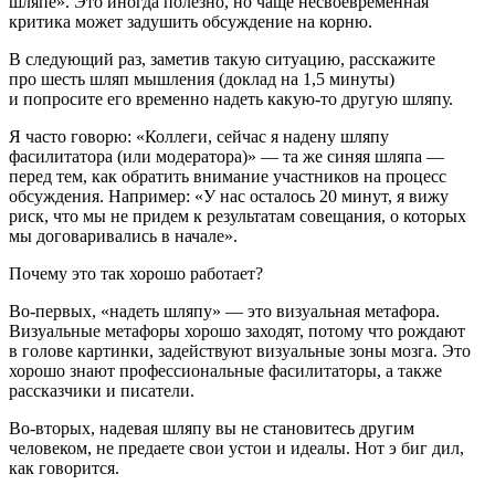
шляпе». Это иногда полезно, но чаще несвоевременная
критика может задушить обсуждение на корню.
В следующий раз, заметив такую ситуацию, расскажите
про шесть шляп мышления (доклад на 1,5 минуты)
и попросите его временно надеть какую-то другую шляпу.
Я часто говорю: «Коллеги, сейчас я надену шляпу
фасилитатора (или модератора)» — та же синяя шляпа —
перед тем, как обратить внимание участников на процесс
обсуждения. Например: «У нас осталось 20 минут, я вижу
риск, что мы не придем к результатам совещания, о которых
мы договаривались в начале».
Почему это так хорошо работает?
Во-первых, «надеть шляпу» — это визуальная метафора.
Визуальные метафоры хорошо заходят, потому что рождают
в голове картинки, задействуют визуальные зоны мозга. Это
хорошо знают профессиональные фасилитаторы, а также
рассказчики и писатели.
Во-вторых, надевая шляпу вы не становитесь другим
человеком, не предаете свои устои и идеалы. Нот э биг дил,
как говорится.