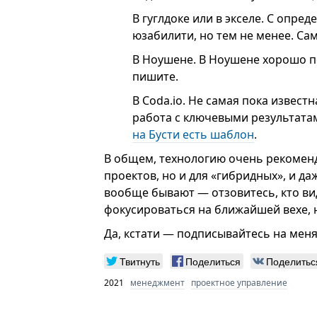
В гуглдоке или в экселе. С опр
юзабилити, но тем не менее. С
В Ноушене. В Ноушене хорошо п
пишите.
В Coda.io. Не самая пока извест
работа с ключевыми результата
на Бусти есть шаблон
.
В общем, технологию очень рекоменд
проектов, но и для «гибридных», и да
вообще бывают — отзовитесь, кто вид
фокусироваться на ближайшей вехе, 
Да, кстати — подписывайтесь на мен
Твитнуть
Поделиться
Поделитьс
2021
менеджмент
проектное управление