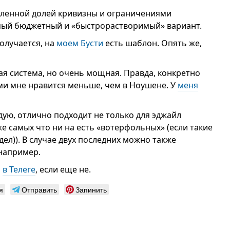
еделенной долей кривизны и ограничениями
амый бюджетный и «быстрорастворимый» вариант.
олучается, на
моем Бусти
есть шаблон. Опять же,
ная система, но очень мощная. Правда, конкретно
ми мне нравится меньше, чем в Ноушене. У
меня
ую, отлично подходит не только для эджайл
же самых что ни на есть «вотерфольных» (если такие
ел)). В случае двух последних можно также
например.
я
в Телеге
, если еще не.
я
Отправить
Запинить